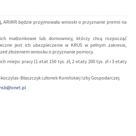
żej, ARiMR będzie przyjmowała wnioski o przyznanie premii na
, ich małżonkowie lub domownicy, którzy chcą rozpocząć
nieczne jest ich ubezpieczenie w KRUS w pełnym zakresie,
przed złożeniem wniosku o przyznanie pomocy.
miejsc pracy (1 etat 150 tys. zł, 2 etaty 200 tys. zł i 3 etaty
koczylas-Błaszczyk członek Konińskiej Izby Gospodarczej.
msb@onet.pl