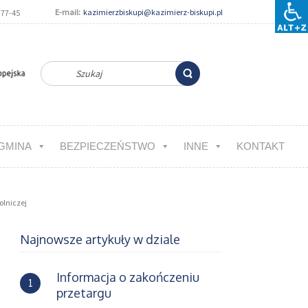
E-mail:
kazimierzbiskupi@kazimierz-biskupi.pl
-77-45
GMINA
BEZPIECZEŃSTWO
INNE
KONTAKT
olniczej
Najnowsze artykuły w dziale
Informacja o zakończeniu
1
przetargu