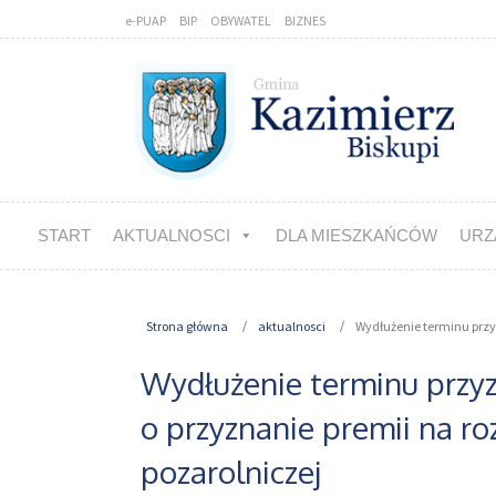
e-PUAP
BIP
OBYWATEL
BIZNES
START
AKTUALNOSCI
DLA MIESZKAŃCÓW
URZ
Strona główna
aktualnosci
Wydłużenie terminu przy
Wydłużenie terminu prz
o przyznanie premii na ro
pozarolniczej