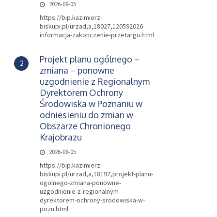
2026-08-05
https://bip.kazimierz-
biskupi.pl/urzad,a,18027,120592026-
informacja-zakonczenie-przetargu.html
Projekt planu ogólnego –
2
zmiana – ponowne
uzgodnienie z Regionalnym
Dyrektorem Ochrony
Środowiska w Poznaniu w
odniesieniu do zmian w
Obszarze Chronionego
Krajobrazu
2026-08-05
https://bip.kazimierz-
biskupi.pl/urzad,a,18197,projekt-planu-
ogolnego-zmiana-ponowne-
uzgodnienie-z-regionalnym-
dyrektorem-ochrony-srodowiska-w-
pozn.html