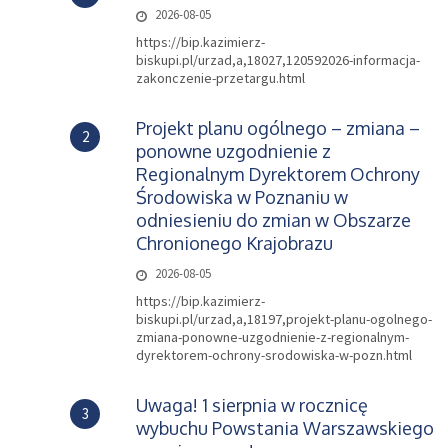
2026-08-05
https://bip.kazimierz-
biskupi.pl/urzad,a,18027,120592026-informacja-
zakonczenie-przetargu.html
Projekt planu ogólnego – zmiana –
2
ponowne uzgodnienie z
Regionalnym Dyrektorem Ochrony
Środowiska w Poznaniu w
odniesieniu do zmian w Obszarze
Chronionego Krajobrazu
2026-08-05
https://bip.kazimierz-
biskupi.pl/urzad,a,18197,projekt-planu-ogolnego-
zmiana-ponowne-uzgodnienie-z-regionalnym-
dyrektorem-ochrony-srodowiska-w-pozn.html
Uwaga! 1 sierpnia w rocznicę
3
wybuchu Powstania Warszawskiego