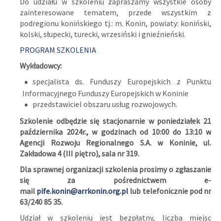
Do udziału w szkoleniu zapraszamy wszystkie osoby
zainteresowane tematem, przede wszystkim z
podregionu konińskiego tj.: m. Konin, powiaty: koniński,
kolski, słupecki, turecki, wrzesiński i gnieźnieński.
PROGRAM SZKOLENIA
Wykładowcy:
specjalista ds. Funduszy Europejskich z Punktu
Informacyjnego Funduszy Europejskich w Koninie
przedstawiciel obszaru usług rozwojowych.
Szkolenie odbędzie się stacjonarnie w poniedziałek 21
października 2024r., w godzinach od 10:00 do 13:10 w
Agencji Rozwoju Regionalnego S.A. w Koninie, ul.
Zakładowa 4 (III piętro), sala nr 319.
Dla sprawnej organizacji szkolenia prosimy o zgłaszanie
się za pośrednictwem e-
mail
pife.konin@arrkonin.org.pl
lub telefonicznie pod nr
63/240 85 35.
Udział w szkoleniu jest bezpłatny, liczba miejsc